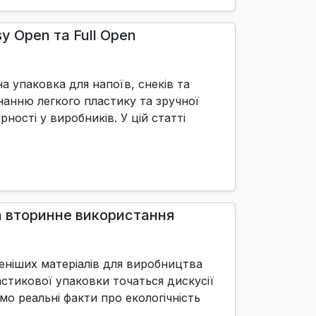
y Open та Full Open
 упаковка для напоїв, снеків та
нанню легкого пластику та зручної
ності у виробників. У цій статті
та вторинне використання
еніших матеріалів для виробництва
астикової упаковки точаться дискусії
емо реальні факти про екологічність
 …