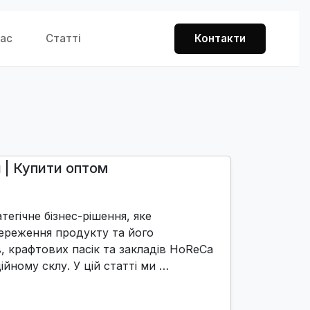
нас
Статті
Контакти
 | Купити оптом
егічне бізнес-рішення, яке
береження продукту та його
, крафтових пасік та закладів HoReCa
ному склу. У цій статті ми …