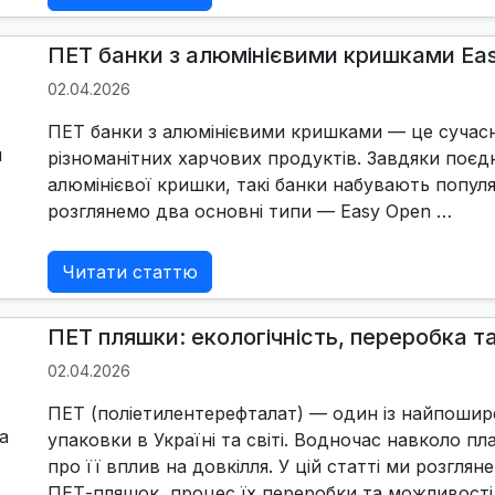
ПЕТ банки з алюмінієвими кришками Eas
02.04.2026
ПЕТ банки з алюмінієвими кришками — це сучасна
різноманітних харчових продуктів. Завдяки поєд
алюмінієвої кришки, такі банки набувають популяр
розглянемо два основні типи — Easy Open …
Читати статтю
ПЕТ пляшки: екологічність, переробка 
02.04.2026
ПЕТ (поліетилентерефталат) — один із найпошир
упаковки в Україні та світі. Водночас навколо пл
про її вплив на довкілля. У цій статті ми розглян
ПЕТ-пляшок, процес їх переробки та можливості