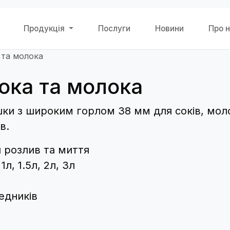
Продукція
Послуги
Новини
Про 
 та молока
ока та молока
и з широким горлом 38 мм для соків, молок
в.
 розлив та миття
л, 1.5л, 2л, 3л
едників