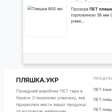
Прозора
ПЕТ пляшк
горловиною 38 мм (
уніве…
ПЛЯШКА.УКР
ПРОДУК
ПЕТ бан
Провідний виробник ПЕТ тари в
Україні. Створюємо упаковку, яка
ПЕТ пляш
підкреслює якість вашої продукції
ПЕТ пляш
та відповідає найвищим