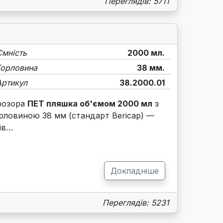
Переглядів: 5711
Ємність
2000 мл.
Горловина
38 мм.
Артикул
38.2000.01
розора
ПЕТ пляшка об'ємом 2000 мл
з
рловиною 38 мм (стандарт Bericap) —
ів…
Докладніше
Переглядів: 5231