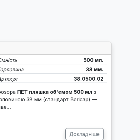
Ємність
500 мл.
Горловина
38 мм.
Артикул
38.0500.02
розора
ПЕТ пляшка об'ємом 500 мл
з
рловиною 38 мм (стандарт Bericap) —
іве…
Докладніше