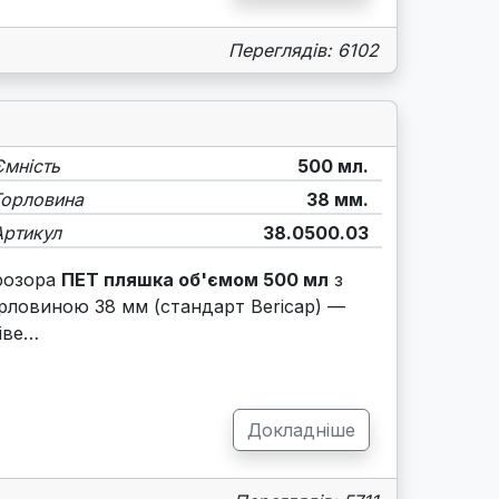
Переглядів: 6102
Ємність
500 мл.
Горловина
38 мм.
Артикул
38.0500.03
розора
ПЕТ пляшка об'ємом 500 мл
з
рловиною 38 мм (стандарт Bericap) —
іве…
Докладніше