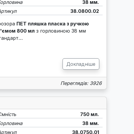
Горловина
38 мм.
Артикул
38.0800.02
розора
ПЕТ пляшка пласка з ручкою
'ємом 800 мл
з горловиною 38 мм
тандарт…
Докладніше
Переглядів: 3926
Ємність
750 мл.
Горловина
38 мм.
Артикул
38.0750.01