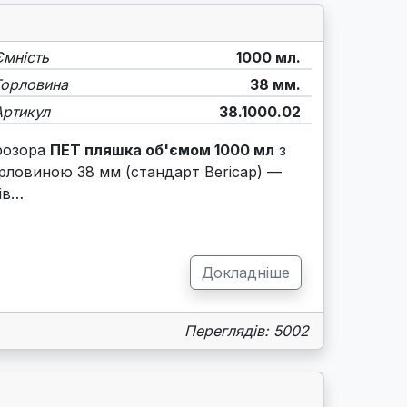
Ємність
1000 мл.
Горловина
38 мм.
Артикул
38.1000.02
розора
ПЕТ пляшка об'ємом 1000 мл
з
рловиною 38 мм (стандарт Bericap) —
ів…
Докладніше
Переглядів: 5002