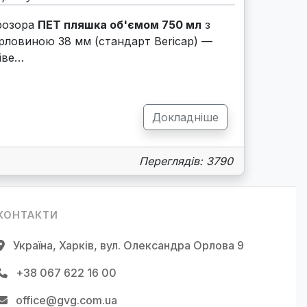
розора
ПЕТ пляшка об'ємом 750 мл
з
рловиною 38 мм (стандарт Bericap) —
іве…
Докладніше
Переглядів: 3790
КОНТАКТИ
Україна, Харків, вул. Олександра Орлова 9
+38 067 622 16 00
office@gvg.com.ua