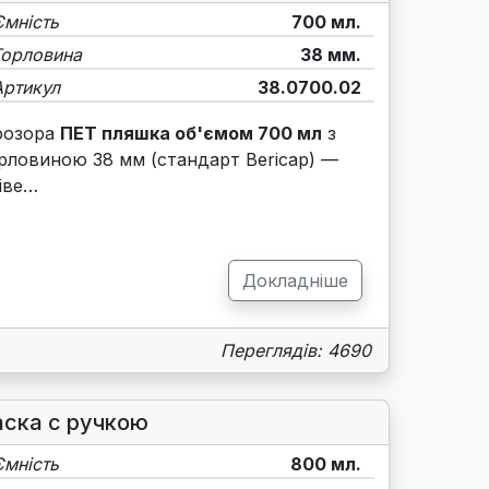
Ємність
700 мл.
Горловина
38 мм.
Артикул
38.0700.02
розора
ПЕТ пляшка об'ємом 700 мл
з
рловиною 38 мм (стандарт Bericap) —
іве…
Докладніше
Переглядів: 4690
аска с ручкою
Ємність
800 мл.