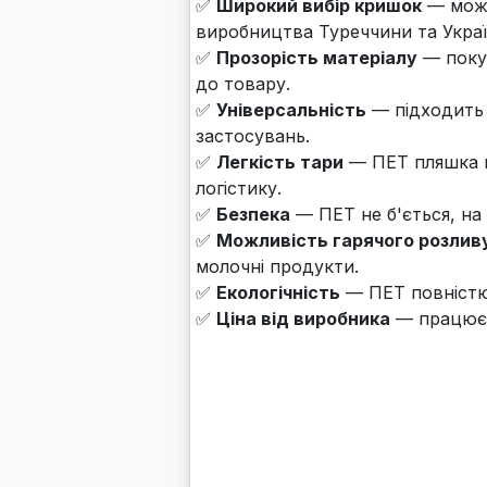
✅
Широкий вибір кришок
— можл
виробництва Туреччини та Украї
✅
Прозорість матеріалу
— покуп
до товару.
✅
Універсальність
— підходить д
застосувань.
✅
Легкість тари
— ПЕТ пляшка в
логістику.
✅
Безпека
— ПЕТ не б'ється, на 
✅
Можливість гарячого розлив
молочні продукти.
✅
Екологічність
— ПЕТ повністю 
✅
Ціна від виробника
— працюєм
+38 067 622 16 00