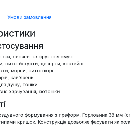
Умови замовлення
ристики
стосування
оки, овочеві та фруктові смузі
, питні йогурти, десерти, коктейлі
ти, морси, питні пюре
рів, кав'ярень
для душу, тоніки
не харчування, ізотоніки
ті
здувного формування з преформ. Горловина 38 мм (ст
типами кришок. Конструкція дозволяє фасувати як холод