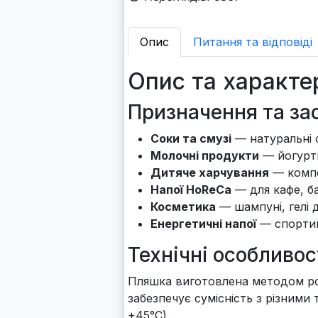
Опис
Питання та відповіді
Опис та характе
Призначення та за
Соки та смузі
— натуральні с
Молочні продукти
— йогурти
Дитяче харчування
— компо
Напої HoReCa
— для кафе, ба
Косметика
— шампуні, гелі 
Енергетичні напої
— спортив
Технічні особливос
Пляшка виготовлена методом ро
забезпечує сумісність з різними 
+45°C).