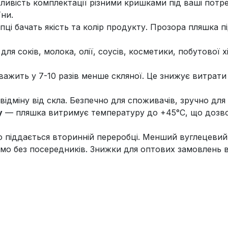
ивість комплектації різними кришками під ваші потр
ни.
ці бачать якість та колір продукту. Прозора пляшка п
ля соків, молока, олії, соусів, косметики, побутової х
ажить у 7-10 разів менше скляної. Це знижує витрати
відміну від скла. Безпечно для споживачів, зручно для
у
— пляшка витримує температуру до +45°C, що дозвол
піддається вторинній переробці. Менший вуглецевий с
о без посередників. Знижки для оптових замовлень в