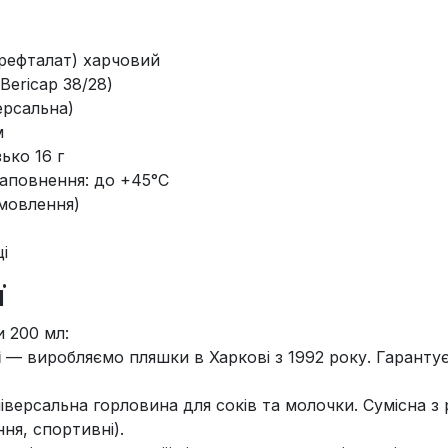
ерефталат) харчовий
Bericap 38/28)
ерсальна)
м
ько 16 г
аповнення: до +45°C
амовлення)
і
ї
 200 мл:
і
— виробляємо пляшки в Харкові з 1992 року. Гарантує
версальна горловина для соків та молочки. Сумісна з
ня, спортивні).