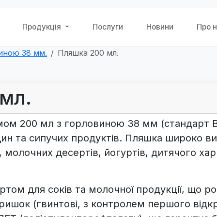
Продукція
Послуги
Новини
Про 
иною 38 мм.
Пляшка 200 мл.
мл.
мом 200 мл
з горловиною 38 мм (стандарт B
дин та сипучих продуктів. Пляшка широко в
, молочних десертів, йогуртів, дитячого ха
ртом для соків та молочної продукції, що р
шок (гвинтові, з контролем першого відкри