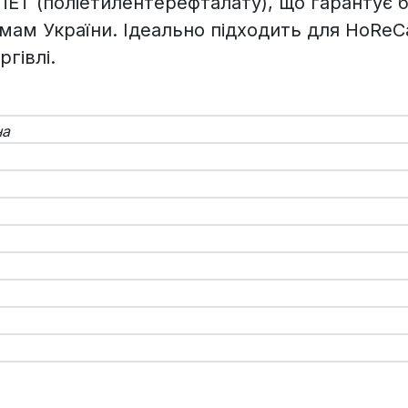
ПЕТ (поліетилентерефталату), що гарантує б
мам України. Ідеально підходить для HoReC
ргівлі.
на